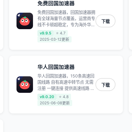
免费回国加速器
免费回国加速器，回国加速器拥
有全球海量节点覆盖，运营商专
下载
线不卡顿超稳定，专为海外华人
和留学生打造，帮助海外华人免
v9.9.5
⭐ 4.7
除地域限制，随时高速稳定低延
2025-03-12更新
迟玩国服游戏、观看高清视频、
听高品质音乐。
华人回国加速器
华人回国加速器，150条高速回
国线路 自有高速中转节点 无需
下载
注册 一键连接 提供高速线路 应
用内直达视频音乐app,快人一
v9.0.20
⭐ 4.8
步 应用模式 App互不干扰 不间
2025-06-08更新
断的隐私保护 数据加密 隐私保
护 保持高速同时确保数据不泄
露 阻止第三方对数据进行窃取
和监听