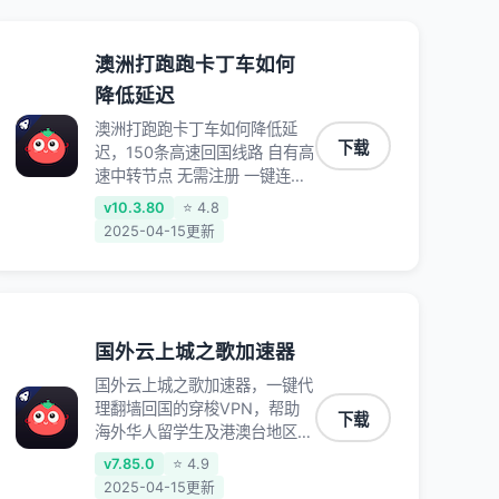
澳洲打跑跑卡丁车如何
降低延迟
澳洲打跑跑卡丁车如何降低延
下载
迟，150条高速回国线路 自有高
速中转节点 无需注册 一键连接
提供高速线路 应用内直达视频
v10.3.80
⭐ 4.8
音乐app,快人一步 应用模式
2025-04-15更新
App互不干扰 不间断的隐私保
护 数据加密 隐私保护 保持高速
同时确保数据不泄露 阻止第三
方对数据进行窃取和监听
国外云上城之歌加速器
国外云上城之歌加速器，一键代
理翻墙回国的穿梭VPN，帮助
下载
海外华人留学生及港澳台地区用
户破除地区版权限制问题，一键
v7.85.0
⭐ 4.9
降低游戏延迟，加速访问中国网
2025-04-15更新