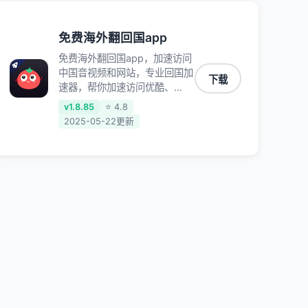
免费海外翻回国app
免费海外翻回国app，加速访问
中国音视频和网站，专业回国加
下载
速器，帮你加速访问优酷、
bilibili、腾讯视频、爱奇艺等，
v1.8.85
⭐ 4.8
加速国服游戏，例如原神、阴阳
2025-05-22更新
师、和平精英、使命召唤、天涯
明月刀、一梦江湖、幻书启示
录、明日方舟、战双帕弥什、
sky光·遇、另一个伊甸园等国内
各种服务,回国加速器致力于帮
助海外华人和留学生、港澳台地
区用户提供最好的回国游戏和音
乐视频加速服务，可以在海外或
港澳台地区流畅加速国服游戏和
音视频服务，提供专业稳定的全
球回国线路和游戏加速专线。能
加速访问优酷、爱奇艺、腾讯视
频、B站、芒果TV、西瓜视频、