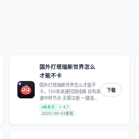
国外打塔瑞斯世界怎么
才能不卡
国外打塔瑞斯世界怎么才能不
下载
卡，150条高速回国线路 自有高
速中转节点 无需注册 一键连接
提供高速线路 应用内直达视频
v6.8.2
⭐ 4.7
音乐app,快人一步 应用模式
2025-09-03更新
App互不干扰 不间断的隐私保
护 数据加密 隐私保护 保持高速
同时确保数据不泄露 阻止第三
方对数据进行窃取和监听