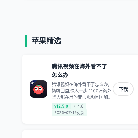
苹果精选
腾讯视频在海外看不了
怎么办
腾讯视频在海外看不了怎么办，
下载
扬帆回国,快人一步 1100万海外
华人都在用的音乐视频回国加速
器 Android iOS Windows
v12.5.0
⭐ 4.8
Mac TV VIP 支持多种加速场景
2025-07-19更新
了解更多 看视频 全球高速通道
搭配第三方CDN节点,解锁加速
腾讯视频、爱奇艺、哔哩哔哩和
优酷视频,在国外也能畅快追剧!