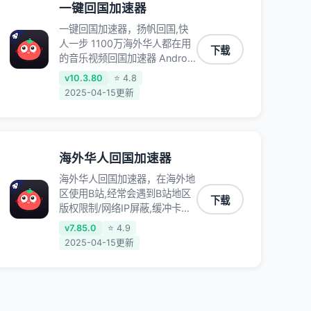
一键回国加速器
一键回国加速器，扬帆回国,快
人一步 1100万海外华人都在用
下载
的音乐视频回国加速器 Android
iOS Windows Mac TV VIP 支
v10.3.80
⭐ 4.8
持多种加速场景 了解更多 看视
2025-04-15更新
频 全球高速通道搭配第三方
CDN节点,解锁加速腾讯视频、
爱奇艺、哔哩哔哩和优酷视频,
在国外也能畅快追剧!
海外华人回国加速器
海外华人回国加速器，在海外地
区使用B站,经常会遇到B站地区
下载
版权限制/网络IP屏蔽,缓冲卡顿
等问题,使用我们的哔哩哔哩专
v7.85.0
⭐ 4.9
用回国VPN,可加速解决各类网
2025-04-15更新
络问题,一键网络回国,全球智能
专线为您提供最优线路,一对一
技术客服7*24小时服务。