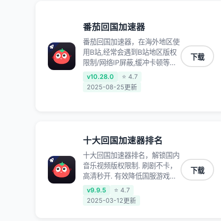
录、明日方舟、战双帕弥什、
sky光·遇、另一个伊甸园等国内
各种服务,回国加速器致力于帮
番茄回国加速器
助海外华人和留学生、港澳台地
番茄回国加速器，在海外地区使
区用户提供最好的回国游戏和音
用B站,经常会遇到B站地区版权
乐视频加速服务，可以在海外或
下载
限制/网络IP屏蔽,缓冲卡顿等问
港澳台地区流畅加速国服游戏和
题,使用我们的哔哩哔哩专用回
音视频服务，提供专业稳定的全
v10.28.0
⭐ 4.7
国VPN,可加速解决各类网络问
球回国线路和游戏加速专线。能
2025-08-25更新
题,一键网络回国,全球智能专线
加速访问优酷、爱奇艺、腾讯视
为您提供最优线路,一对一技术
频、B站、芒果TV、西瓜视频、
客服7*24小时服务。
QQ音乐、网易云音乐、酷狗音
乐、YY等主流网站应用解除限
制，带你穿梭加速回国。目前已
十大回国加速器排名
有上百万用户，用户整体好评
十大回国加速器排名，解锁国内
95%以上，一对一在线客服支
音乐视频版权限制. 刷剧不卡，
持，保障你的使用体验。
下载
高清秒开. 有效降低国服游戏延
迟. 提升国内主流应用访问速度
v9.9.5
⭐ 4.7
; 独创加速黑科技 · 海量边缘. 动
2025-03-12更新
态多线. 智能流控。