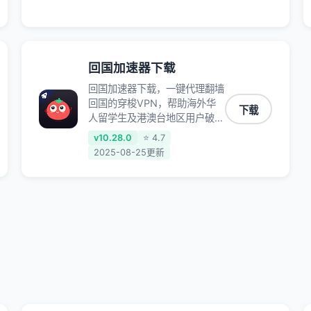
师、和平精英、使命召唤、天涯
明月刀、一梦江湖、幻书启示
录、明日方舟、战双帕弥什、
sky光·遇、另一个伊甸园等国内
各种服务,回国加速器致力于帮
回国加速器下载
助海外华人和留学生、港澳台地
回国加速器下载，一键代理翻墙
区用户提供最好的回国游戏和音
回国的穿梭VPN，帮助海外华
乐视频加速服务，可以在海外或
下载
人留学生及港澳台地区用户破除
港澳台地区流畅加速国服游戏和
地区版权限制问题，一键降低游
音视频服务，提供专业稳定的全
v10.28.0
⭐ 4.7
戏延迟，加速访问中国网站、游
球回国线路和游戏加速专线。能
2025-08-25更新
戏及应用。
加速访问优酷、爱奇艺、腾讯视
频、B站、芒果TV、西瓜视频、
QQ音乐、网易云音乐、酷狗音
乐、YY等主流网站应用解除限
制，带你穿梭加速回国。目前已
有上百万用户，用户整体好评
95%以上，一对一在线客服支
持，保障你的使用体验。