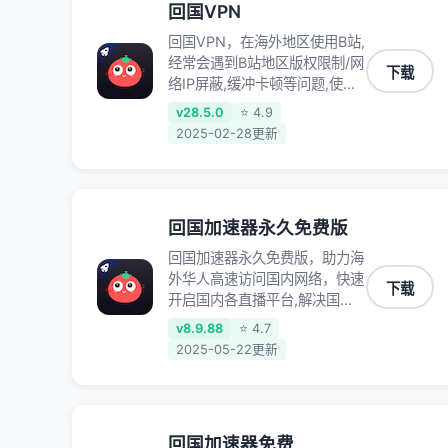
回国VPN
回国VPN，在海外地区使用B站,
经常会遇到B站地区版权限制/网
下载
络IP屏蔽,缓冲卡顿等问题,使用
我们的哔哩哔哩专用回国VPN,
v28.5.0
⭐ 4.9
可加速解决各类网络问题,一键
2025-02-28更新
网络回国,全球智能专线为您提
供最优线路,一对一技术客服
7*24小时服务。
回国加速器永久免费版
回国加速器永久免费版，助力海
外华人高速访问国内网络，快速
下载
开启国内各直播平台,解决国内
视频、音乐卡顿问题；更能加速
v8.9.88
⭐ 4.7
海量国服游戏，超低延迟稳定不
2025-05-22更新
掉线,畅享国内网络！
回国加速器免费