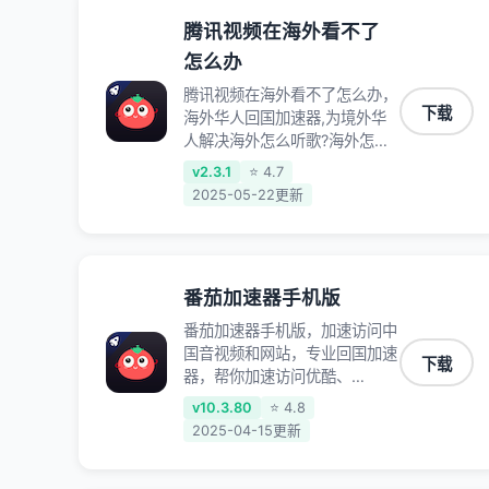
腾讯视频在海外看不了
怎么办
腾讯视频在海外看不了怎么办，
下载
海外华人回国加速器,为境外华
人解决海外怎么听歌?海外怎么
看剧?海外怎么玩游戏不卡等境
v2.3.1
⭐ 4.7
外难题,全球回国稳定国内节点,
2025-05-22更新
专业、流畅加速让海外党们一键
轻松回国,简单好用
番茄加速器手机版
番茄加速器手机版，加速访问中
国音视频和网站，专业回国加速
下载
器，帮你加速访问优酷、
bilibili、腾讯视频、爱奇艺等，
v10.3.80
⭐ 4.8
加速国服游戏，例如原神、阴阳
2025-04-15更新
师、和平精英、使命召唤、天涯
明月刀、一梦江湖、幻书启示