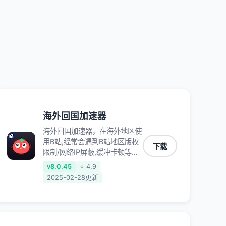
QQ音乐、网易云音乐、酷狗音
乐、YY等主流网站应用解除限
制，带你穿梭加速回国。目前已
有上百万用户，用户整体好评
95%以上，一对一在线客服支
持，保障你的使用体验。
海外回国加速器
海外回国加速器，在海外地区使
用B站,经常会遇到B站地区版权
下载
限制/网络IP屏蔽,缓冲卡顿等问
题,使用我们的哔哩哔哩专用回
v8.0.45
⭐ 4.9
国VPN,可加速解决各类网络问
2025-02-28更新
题,一键网络回国,全球智能专线
为您提供最优线路,一对一技术
客服7*24小时服务。