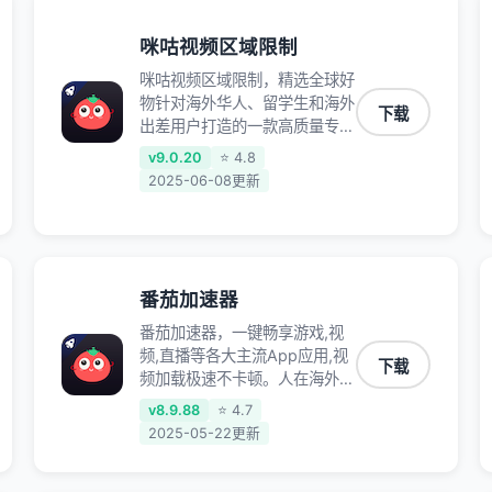
咪咕视频区域限制
咪咕视频区域限制，精选全球好
物针对海外华人、留学生和海外
下载
出差用户打造的一款高质量专属
回国加速器,只要身处海外即可
v9.0.20
⭐ 4.8
一键加速畅享国内网络:追剧听
2025-06-08更新
歌、影音娱乐、游戏电竞、赛事
直播、商务办公、炒股等多场景
的应用及网络加速
番茄加速器
番茄加速器，一键畅享游戏,视
频,直播等各大主流App应用,视
下载
频加载极速不卡顿。人在海外听
歌,玩国服游戏 简单易用。
v8.9.88
⭐ 4.7
2025-05-22更新